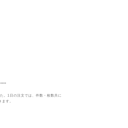
-----
した。1日の注文では、件数・枚数共に
きます。