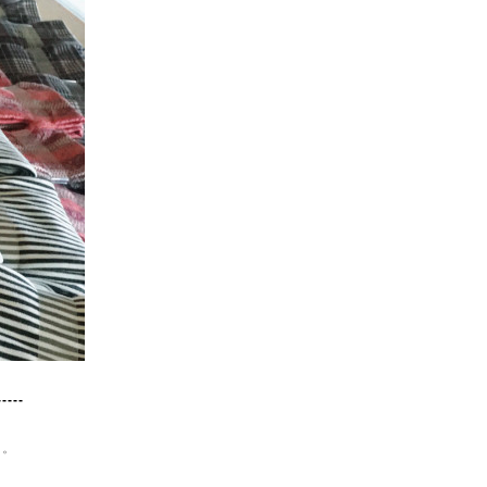
-----
た。