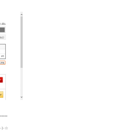
------
)-☆