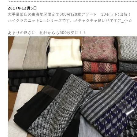
-----------------------------------------------------------------------------------
2017年12月5日
大手量販店の東海地区限定で600枚(20枚アソート 30セット)出荷！
ハイクラスニット1ｍシリーズです。メチャクチャ良い品です(^_-)-☆
あまりの良さに、他社からも500枚受注！！