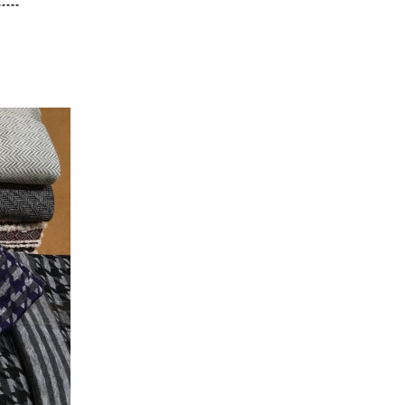
-----